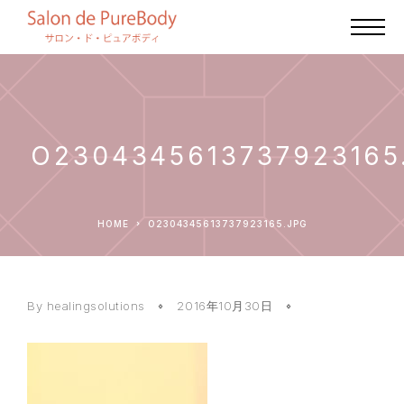
O2304345613737923165
HOME
O2304345613737923165.JPG
By healingsolutions
2016年10月30日