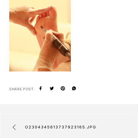
SHARE POST:
O2304345613737923165.JPG