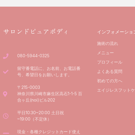
サロンドピュアボディ
インフォメーショ
施術の流れ
メニュー
080-5944-0325
プロフィール
留守番電話に、お名前、お電話番
よくある質問
号、希望日をお願いします。
初めての方へ
〒215-0003
エイジレスフットケ
神奈川県川崎市麻生区高石1-1-5 百
合ヶ丘(noi)ビル202
平日10:30~20:00 土日祝
~19:00（不定休）
現金・各種クレジットカード使え