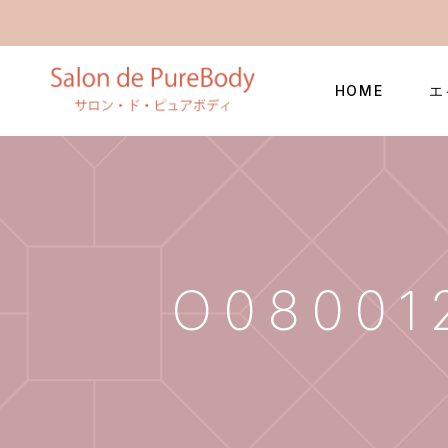
HOME
エ
O08001