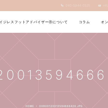
080-5944-0325
inf
イジレスフットアドバイザーⓇについて
コラム
オ
20013594666
HOME
O0800120013594666426.JPG