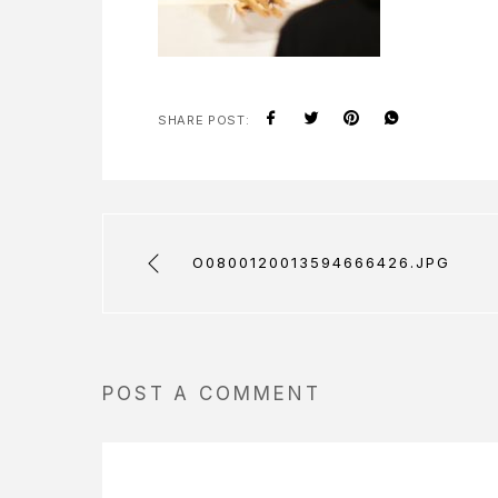
SHARE POST:
O0800120013594666426.JPG
POST A COMMENT