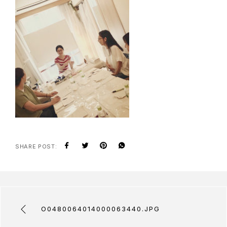
SHARE POST:
O0480064014000063440.JPG