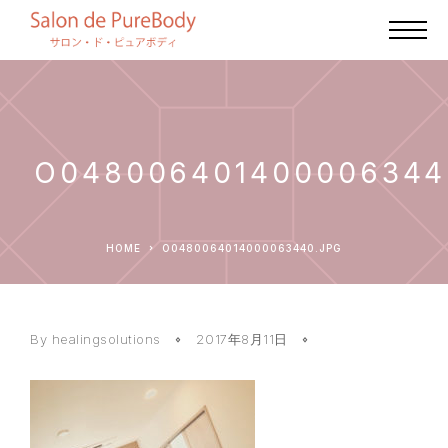
O048006401400006344
HOME
O0480064014000063440.JPG
By healingsolutions
2017年8月11日