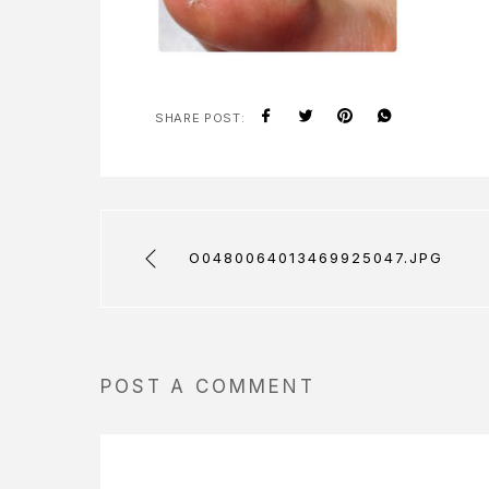
SHARE POST:
O0480064013469925047.JPG
POST A COMMENT