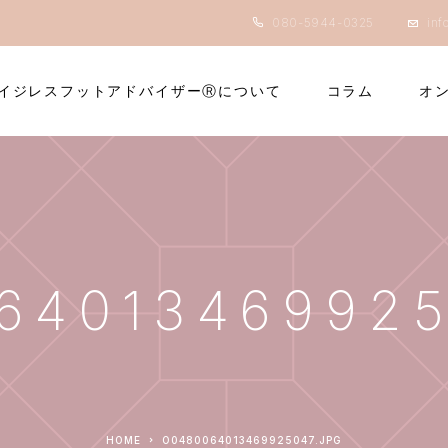
080-5944-0325
inf
イジレスフットアドバイザーⓇについて
コラム
オ
64013469925
HOME
O0480064013469925047.JPG