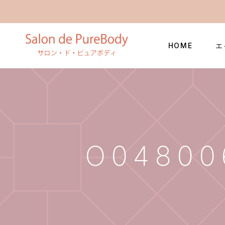
HOME
エ
O04800