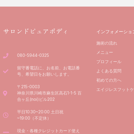
サロンドピュアボディ
インフォメーショ
施術の流れ
メニュー
080-5944-0325
プロフィール
留守番電話に、お名前、お電話番
よくある質問
号、希望日をお願いします。
初めての方へ
〒215-0003
エイジレスフットケ
神奈川県川崎市麻生区高石1-1-5 百
合ヶ丘(noi)ビル202
平日10:30~20:00 土日祝
~19:00（不定休）
現金・各種クレジットカード使え