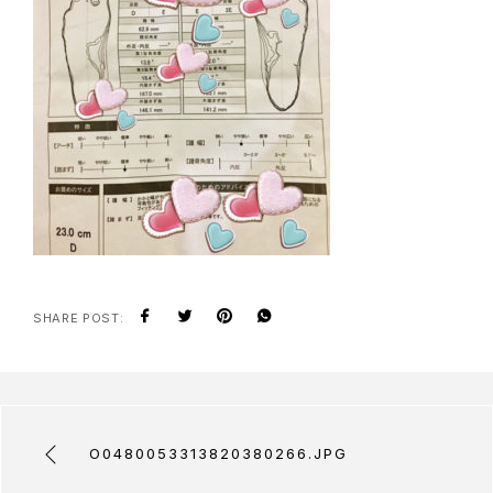
SHARE POST:
O0480053313820380266.JPG