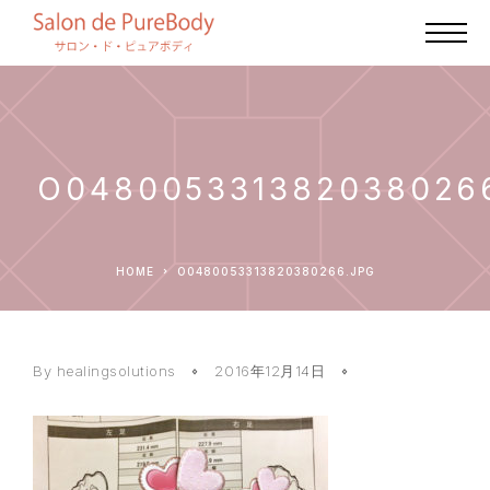
O048005331382038026
HOME
O0480053313820380266.JPG
By healingsolutions
2016年12月14日