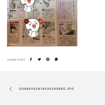
SHARE POST:
O0480042614034240685.JPG