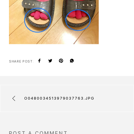
SHARE POST:
O0480034513979037763.JPG
POST A COMMENT