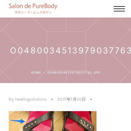
O048003451397903776
HOME
O0480034513979037763.JPG
By healingsolutions
2017年7月30日