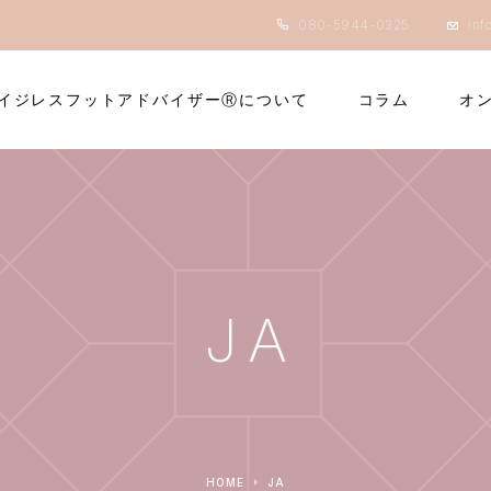
080-5944-0325
inf
イジレスフットアドバイザーⓇについて
コラム
オ
JA
HOME
JA