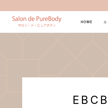
HOME
エ
EBC