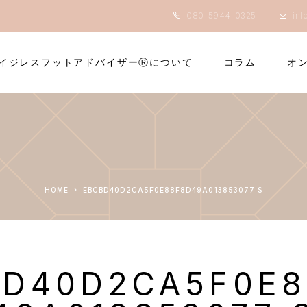
080-5944-0325
inf
イジレスフットアドバイザーⓇについて
コラム
オ
HOME
EBCBD40D2CA5F0E88F8D49A013853077_S
BD40D2CA5F0E8