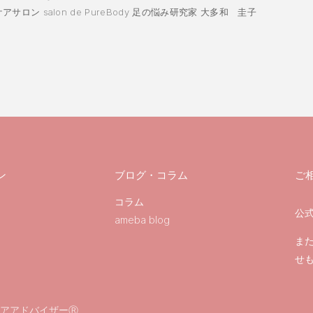
ロン salon de PureBody 足の悩み研究家 大多和 圭子
ン
ブログ・コラム
ご
コラム
公式
ameba blog
ま
せ
アアドバイザーⓇ