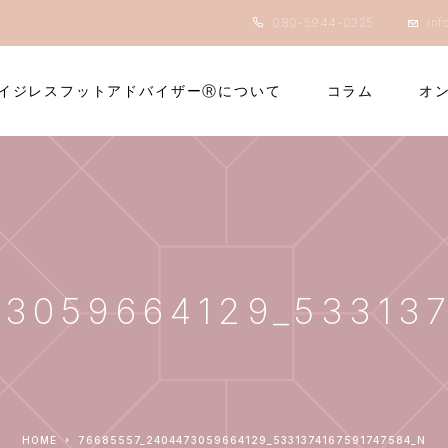
080-5944-0325
inf
イジレスフットアドバイザーⓇについて
コラム
オ
73059664129_53313
HOME
76685557_2404473059664129_5331374167591747584_N