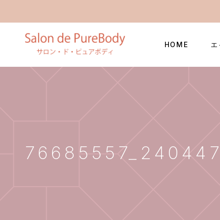
HOME
エ
76685557_24044