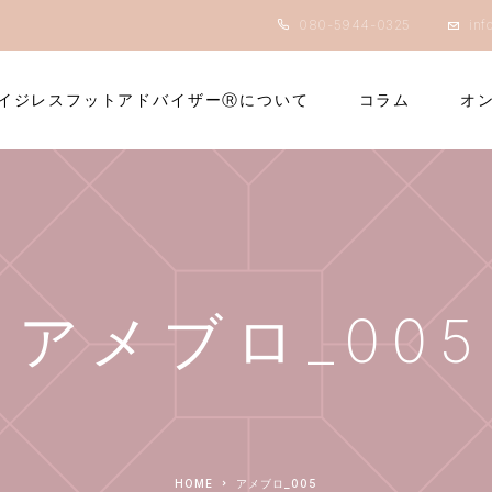
080-5944-0325
inf
イジレスフットアドバイザーⓇについて
コラム
オ
アメブロ_005
HOME
アメブロ_005