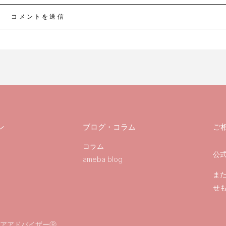
コメントを送信
ン
ブログ・コラム
ご
コラム
公式
ameba blog
ま
せ
アアドバイザーⓇ