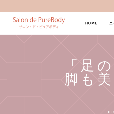
HOME
エ
「足
脚も
HO