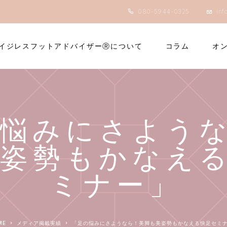
080-5944-0325
inf
イジレスフットアドバイザーⓇについて
コラム
オ
の悩みにさよう
美姿勢もかなえ
ミナー」
ME
メディア掲載実績
「足の悩みにさようなら！美脚も美姿勢もかなえる快足セミ